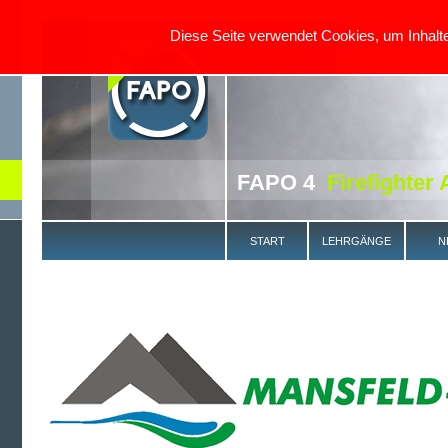
Diese Seite verwendet Cookies, um Inhal
FAPO 4
Firefighter
START
LEHRGÄNGE
N