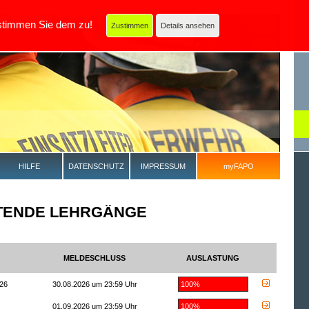
ite stimmen Sie dem zu!
Zustimmen
Details ansehen
HILFE
DATENSCHUTZ
IMPRESSUM
myFAPO
TENDE LEHRGÄNGE
MELDESCHLUSS
AUSLASTUNG
26
30.08.2026 um 23:59 Uhr
100%
01.09.2026 um 23:59 Uhr
100%