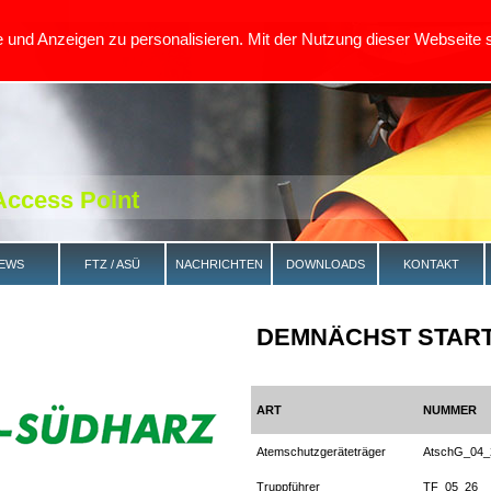
te und Anzeigen zu personalisieren. Mit der Nutzung dieser Webse
 Access Point
EWS
FTZ / ASÜ
NACHRICHTEN
DOWNLOADS
KONTAKT
DEMNÄCHST STAR
ART
NUMMER
Atemschutzgeräteträger
AtschG_04_
Truppführer
TF_05_26