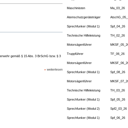
Maschinisten
Ma_03_26
Atemschutzgeräteträger
AtschG_05_
Sprechfunker (Modul 1)
Spf_04_26
Technische Hilfeleistung
TH_02_26
Motorsägenführer
MKSF_05_2
Truppführer
TF_06_26
euerwehr gemäß § 15 Abs. 3 BrSchG bzw. § 3
Motorsägenführer
MKSF_06_2
»
weiterlesen
Sprechfunker (Modul 1)
Spf_08_26
Motorsägenführer
MKSF_07_2
Technische Hilfeleistung
TH_03_26
Sprechfunker (Modul 1)
Spf_05_26
Sprechfunker (Modul 2)
Spf2_03_26
Sprechfunker (Modul 1)
Spf_06_26